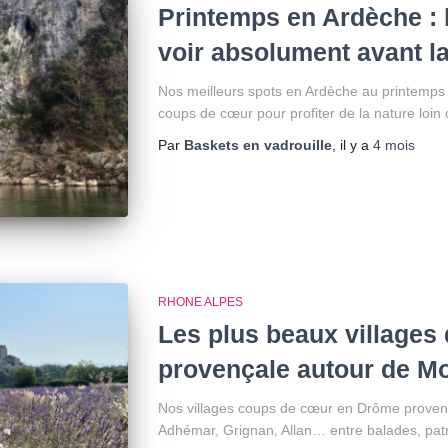
Printemps en Ardèche : 
voir absolument avant la
Nos meilleurs spots en Ardèche au printemps :
coups de cœur pour profiter de la nature loin d
Par
Baskets en vadrouille
, il y a
4 mois
RHONE ALPES
Les plus beaux villages
provençale autour de M
Nos villages coups de cœur en Drôme provenç
Adhémar, Grignan, Allan… entre balades, pat