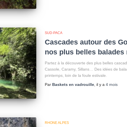
SUD-PACA
Cascades autour des Go
nos plus belles balades
Partez à la découverte des plus belles casca
Cassole, Caramy, Sillans… Des idées de bala
printemps, loin de la foule estivale.
Par
Baskets en vadrouille
, il y a
4 mois
RHONE ALPES