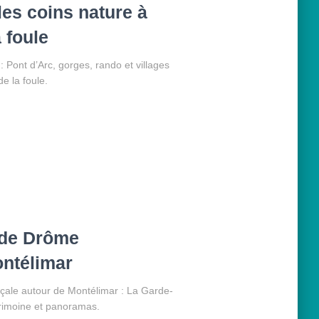
les coins nature à
 foule
 Pont d’Arc, gorges, rando et villages
e la foule.
 de Drôme
ontélimar
ale autour de Montélimar : La Garde-
rimoine et panoramas.