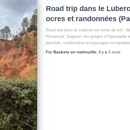
Road trip dans le Lubero
ocres et randonnées (Par
Road trip dans le Luberon en tente de toit : d
Provençal, Saignon, les gorges d’Oppedette e
perchés, randonnées et paysages incroyables
Par
Baskets en vadrouille
, il y a
3 mois