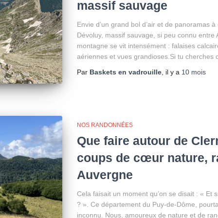
massif sauvage
Envie d’un grand bol d’air et de panoramas à c
Dévoluy, massif sauvage, si peu connu entre A
montagne se vit intensément : falaises calcaire
aériennes et vues grandioses.Si tu cherches 
Par
Baskets en vadrouille
, il y a
10 mois
NOS RANDONNÉES
Que faire autour de Cle
coups de cœur nature, r
Auvergne
Cela faisait un moment qu’on se disait : « Et s
? ». Ce département du Puy-de-Dôme, pourtan
inconnu. Nous, amoureux de nature et de ra