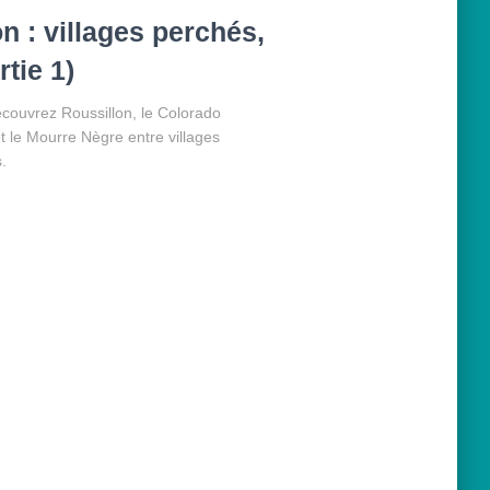
n : villages perchés,
tie 1)
écouvrez Roussillon, le Colorado
t le Mourre Nègre entre villages
.