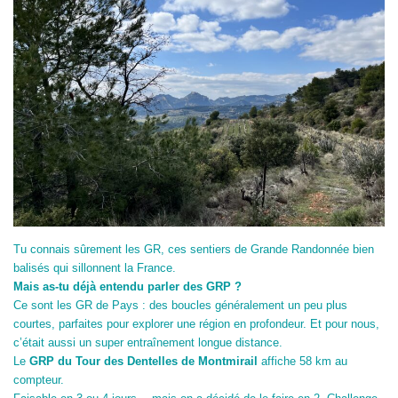
Tu connais sûrement les GR, ces sentiers de Grande Randonnée bien
balisés qui sillonnent la France.
Mais as-tu déjà entendu parler des GRP ?
Ce sont les GR de Pays : des boucles généralement un peu plus
courtes, parfaites pour explorer une région en profondeur. Et pour nous,
c’était aussi un super entraînement longue distance.
Le
GRP du Tour des Dentelles de Montmirail
affiche 58 km au
compteur.