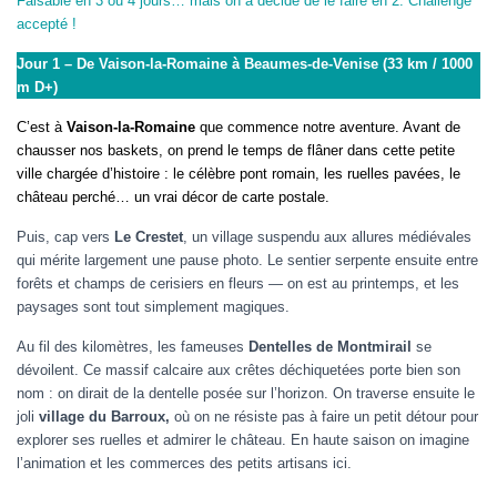
Faisable en 3 ou 4 jours… mais on a décidé de le faire en 2. Challenge
accepté !
Jour 1 – De Vaison-la-Romaine à Beaumes-de-Venise (33 km / 1000
m D+)
C’est à
Vaison-la-Romaine
que commence notre aventure. Avant de
chausser nos baskets, on prend le temps de flâner dans cette petite
ville chargée d’histoire : le célèbre pont romain, les ruelles pavées, le
château perché… un vrai décor de carte postale.
Puis, cap vers
Le Crestet
, un village suspendu aux allures médiévales
qui mérite largement une pause photo. Le sentier serpente ensuite entre
forêts et champs de cerisiers en fleurs — on est au printemps, et les
paysages sont tout simplement magiques.
Au fil des kilomètres, les fameuses
Dentelles de Montmirail
se
dévoilent. Ce massif calcaire aux crêtes déchiquetées porte bien son
nom : on dirait de la dentelle posée sur l’horizon. On traverse ensuite le
joli
village du Barroux,
où on ne résiste pas à faire un petit détour pour
explorer ses ruelles et admirer le château. En haute saison on imagine
l’animation et les commerces des petits artisans ici.