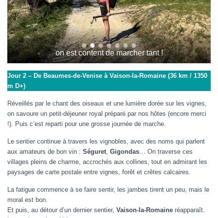
Le Barroux
Jour 2 – De Beaumes-de-Venise à Vaison-la-Romaine (36 km / 1350
m D+)
Réveillés par le chant des oiseaux et une lumière dorée sur les vignes,
on savoure un petit-déjeuner royal préparé par nos hôtes (encore merci
!). Puis c’est reparti pour une grosse journée de marche.
Le sentier continue à travers les vignobles, avec des noms qui parlent
aux amateurs de bon vin :
Séguret
,
Gigondas
… On traverse ces
villages pleins de charme, accrochés aux collines, tout en admirant les
paysages de carte postale entre vignes, forêt et crêtes calcaires.
La fatigue commence à se faire sentir, les jambes tirent un peu, mais le
moral est bon.
Et puis, au détour d’un dernier sentier,
Vaison-la-Romaine
réapparaît.