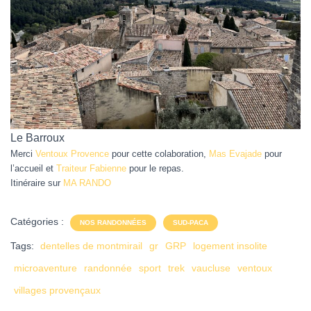
Le Barroux
Merci
Ventoux Provence
pour cette colaboration,
Mas Evajade
pour
l’accueil et
Traiteur Fabienne
pour le repas.
Itinéraire sur
MA RANDO
Catégories :
NOS RANDONNÉES
SUD-PACA
Tags:
dentelles de montmirail
gr
GRP
logement insolite
microaventure
randonnée
sport
trek
vaucluse
ventoux
villages provençaux