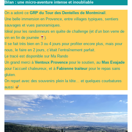
Bilan : une micro-aventure intense et inoubliable
On a adoré ce
GRP du Tour des Dentelles de Montmirail
.
Une belle immersion en Provence, entre villages typiques, sentiers
sauvages et vues panoramiques.
Idéal pour les randonneurs en quête de challenge (et d’un bon verre de
vin en fin de journée
).
Il se fait très bien en 3 ou 4 jours pour profiter encore plus, mais pour
nous, le faire en 2 jours, c’était l’entraînement parfait.
Le tracé est disponible sur Ma Rando
ici
Un grand merci à
Ventoux Provence
pour le soutien, au
Mas Evajade
pour l’accueil chaleureux, et à
Fabienne
traiteur
pour le repas sans
gluten.
On repart avec des souvenirs plein la tête… et quelques courbatures
aussi