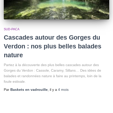
SUD-PACA
Cascades autour des Gorges du
Verdon : nos plus belles balades
nature
Partez à la découverte des plus belles cascades autour des
Gorges du Verdon : Cassole, Caramy, Sillans… Des idées de
balades et randonnées nature à faire au printemps, loin de la
foule estivale.
Par
Baskets en vadrouille
, il y a
4 mois