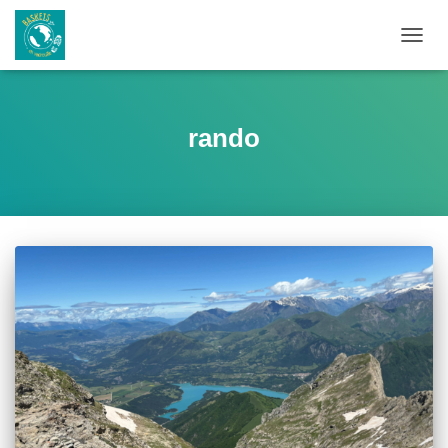
OUVRI
rando